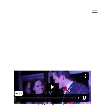
Asmeninės bei įmonių 
šventės