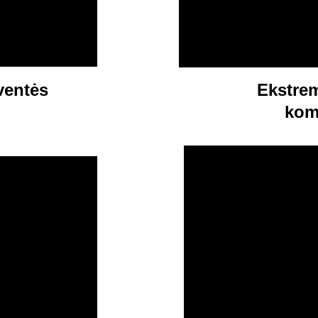
ventės
Ekstrem
kom