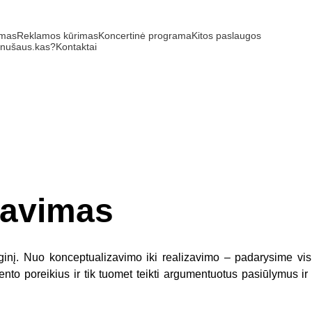
imas
Reklamos kūrimas
Koncertinė programa
Kitos paslaugos
.nušaus.kas?
Kontaktai
zavimas
nį. Nuo konceptualizavimo iki realizavimo – padarysime viską
liento poreikius ir tik tuomet teikti argumentuotus pasiūlymus i