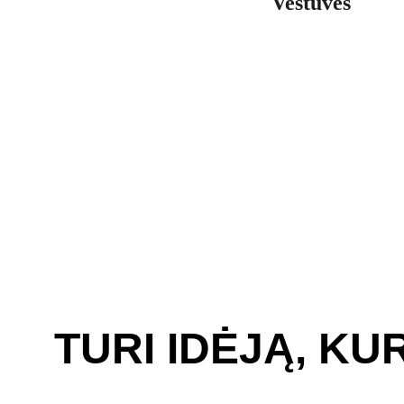
Vestuvės
TURI IDĖJĄ, KU