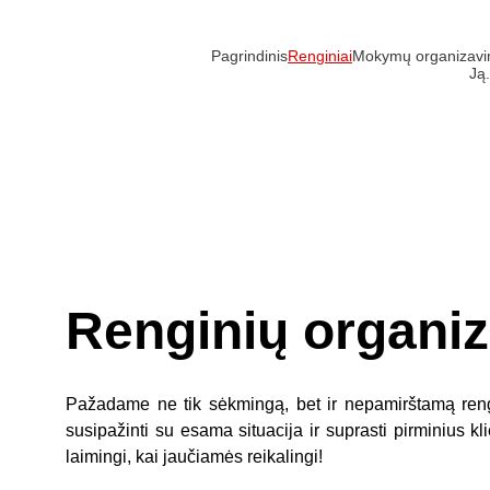
Pagrindinis
Renginiai
Mokymų organizav
Ją
Renginių organi
Pažadame ne tik sėkmingą, bet ir nepamirštamą rengi
susipažinti su esama situacija ir suprasti pirminius k
laimingi, kai jaučiamės reikalingi!