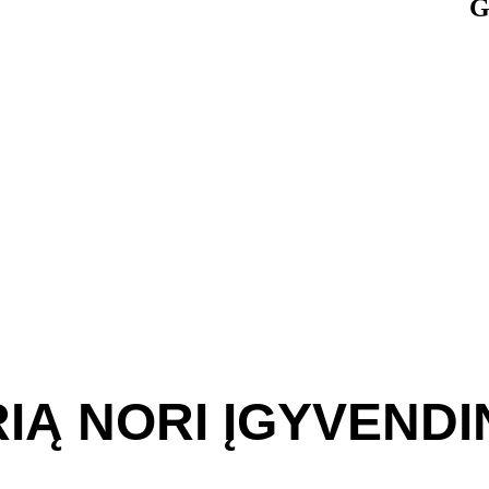
G
RIĄ NORI ĮGYVENDI